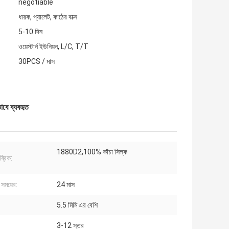
negotiable
ধারক, প্যালেট, কাঠের বাক্স
5-10 দিন
ওয়েস্টার্ন ইউনিয়ন, L/C, T/T
30PCS / মাস
াবে ব্যবহৃত
1880D2,100% কাঁচা সিল্ক
ব্রিক:
ি সময়ের:
24 মাস
5.5 মিমি এর বেশি
3-12 স্তর