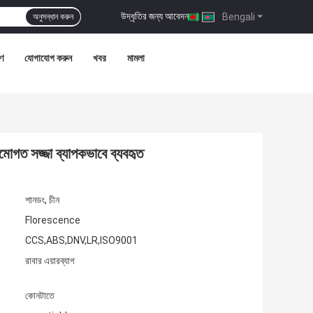
উদ্ধৃতির জন্য আবেদন
|
Bengali
অনুসন্ধান করুন
রণ
যোগাযোগ করুন
খবর
মামলা
মোগত সজ্জা ব্যাপকভাবে ব্যবহৃত
শানডং, চীন
Florescence
CCS,ABS,DNV,LR,ISO9001
রাবার এয়ারব্যাগ
কোনটাতে