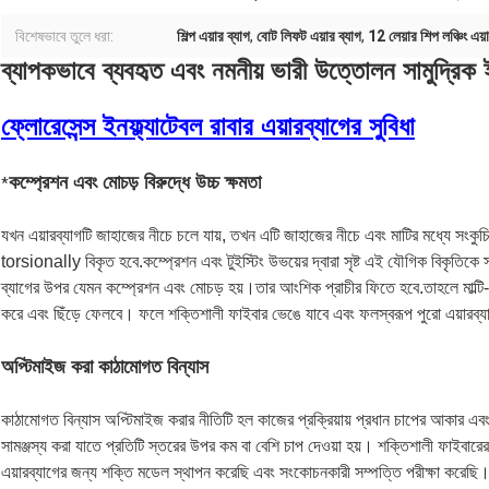
বিশেষভাবে তুলে ধরা:
শিল্প এয়ার ব্যাগ
,
বোট লিফট এয়ার ব্যাগ
,
12 লেয়ার শিপ লঞ্চিং এয়
ব্যাপকভাবে ব্যবহৃত এবং নমনীয় ভারী উত্তোলন সামুদ্রিক ইন
ফ্লোরেসেন্স ইনফ্ল্যাটেবল রাবার এয়ারব্যাগের সুবিধা
কম্প্রেশন এবং মোচড় বিরুদ্ধে উচ্চ ক্ষমতা
*
যখন এয়ারব্যাগটি জাহাজের নীচে চলে যায়, তখন এটি জাহাজের নীচে এবং মাটির মধ্যে সংকুচি
torsionally বিকৃত হবে.কম্প্রেশন এবং টুইস্টিং উভয়ের দ্বারা সৃষ্ট এই যৌগিক বিকৃতিকে
ব্যাগের উপর যেমন কম্প্রেশন এবং মোচড় হয়।তার আংশিক প্রাচীর ফিতে হবে.তাহলে মাল্টি-
করে এবং ছিঁড়ে ফেলবে। ফলে শক্তিশালী ফাইবার ভেঙে যাবে এবং ফলস্বরূপ পুরো এয়ারব্য
অপ্টিমাইজ করা কাঠামোগত বিন্যাস
কাঠামোগত বিন্যাস অপ্টিমাইজ করার নীতিটি হল কাজের প্রক্রিয়ায় প্রধান চাপের আকার এব
সামঞ্জস্য করা যাতে প্রতিটি স্তরের উপর কম বা বেশি চাপ দেওয়া হয়। শক্তিশালী ফাইবারের 
এয়ারব্যাগের জন্য শক্তি মডেল স্থাপন করেছি এবং সংকোচনকারী সম্পত্তি পরীক্ষা করেছ