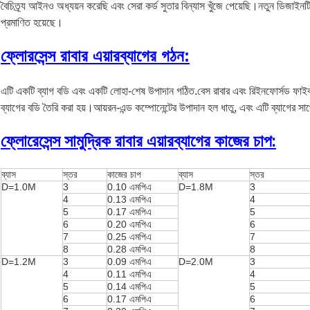
বৈচিত্র্য আইনও অধ্যয়ন করেছি এবং সেরা কর্ড সুতার বিন্যাস খুঁজে পেয়েছি।নতুন ডিজাইনটি 
প্রমাণিত হয়েছে।
ফ্লোরসেন্স রাবার এয়ারব্যাগের গঠন:
এটি একটি ব্যাগ বডি এবং একটি লোহা-শেষ উপাদান গঠিত.বেস রাবার এবং রিইনফোর্সড ফাইব
ব্যাগের বডি তৈরি করা হয়।আয়রন-এন্ড কম্পোনেন্টের উপাদান হল ধাতু, এবং এটি ব্যাগের সাথ
ফ্লোরেসেন্স সামুদ্রিক রাবার এয়ারব্যাগের কাজের চাপ:
ব্যাস
স্তর
কাজের চাপ
ব্যাস
স্তর
D=1.0M
3
0.10 এমপিএ
D=1.8M
3
4
0.13 এমপিএ
4
5
0.17 এমপিএ
5
6
0.20 এমপিএ
6
7
0.25 এমপিএ
7
8
0.28 এমপিএ
8
D=1.2M
3
0.09 এমপিএ
D=2.0M
3
4
0.11 এমপিএ
4
5
0.14 এমপিএ
5
6
0.17 এমপিএ
6