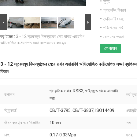
মূল্য:
প্যাকেজিং বিবরণ:
ডেলিভারি সময়:
পরিশোধের শর্ত:
বড় ইমেজ :
3 - 12 স্তরসমূহ ফিনল্যান্ডের মেয়ে রাবার এয়ারবিগ
যোগানের ক্ষমতা:
অভিযোজিত কাঠামোগত সজ্জা ব্যাপকভাবে ব্যবহৃত
যোগাযোগ
3 - 12 স্তরসমূহ ফিনল্যান্ডের মেয়ে রাবার এয়ারবিগ অভিযোজিত কাঠামোগত সজ্জা ব্যাপকভ
বিবরণ
প্রাকৃতিক রাবার: RSS3, থাইল্যান্ড থেকে আমদানি
উপাদান:
কর্ড ফ্যা
করা
স্ট্যান্ডার্ড:
CB/T-3795, CB/T-3837, ISO14409
ওয়ারেন্ট
জীবন ব্যবহার করে ডিজাইন:
10 বছর
বেধ:
চাপ:
0.17-0.33Mpa
স্তর: