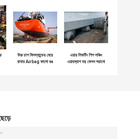
চ
উচ্চ চাপ ফিনল্যান্ডের মেয়ে
এয়ার লিফটিং শিপ লঞ্চিং
রাবার Airbag কালো রঙ
এয়ারব্যাগ বড় কেসন সরানো
টেকসই এজিং প্রতিরোধের
ব্যাস 0.3 মি থেকে 2.2 মি
 ছেড়ে