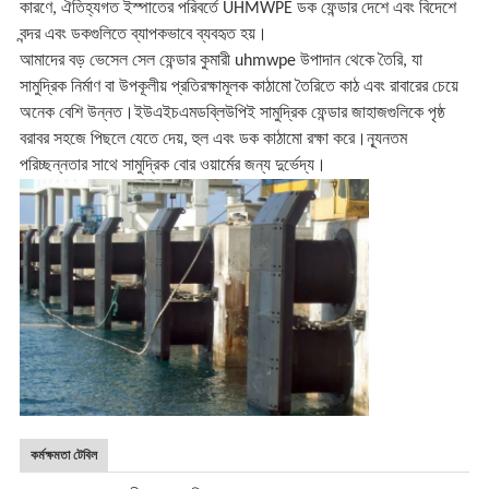
কারণে, ঐতিহ্যগত ইস্পাতের পরিবর্তে UHMWPE ডক ফেন্ডার দেশে এবং বিদেশে
বন্দর এবং ডকগুলিতে ব্যাপকভাবে ব্যবহৃত হয়।
আমাদের বড় ভেসেল সেল ফেন্ডার কুমারী uhmwpe উপাদান থেকে তৈরি, যা
সামুদ্রিক নির্মাণ বা উপকূলীয় প্রতিরক্ষামূলক কাঠামো তৈরিতে কাঠ এবং রাবারের চেয়ে
অনেক বেশি উন্নত।ইউএইচএমডব্লিউপিই সামুদ্রিক ফেন্ডার জাহাজগুলিকে পৃষ্ঠ
বরাবর সহজে পিছলে যেতে দেয়, হুল এবং ডক কাঠামো রক্ষা করে।ন্যূনতম
পরিচ্ছন্নতার সাথে সামুদ্রিক বোর ওয়ার্মের জন্য দুর্ভেদ্য।
কর্মক্ষমতা টেবিল