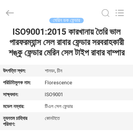
Florescence
Marine
Supply
Co.,
LTD..
মেরিন ডক ফেন্ডার
All
Rights
ISO9001:2015 কারখানায় তৈরি ভাল
বাড়ি
Reserved.
পারফরম্যান্স সেল রাবার ফেন্ডার সরবরাহকারী
পণ্য
শঙ্কু ফেন্ডার মেরিন সেল টাইপ রাবার বাম্পার
ভিডিও
উৎপত্তি স্থল:
শানডং, চীন
পরিচিতিমুলক নাম:
Florescence
আমাদের
সাক্ষ্যদান:
ISO9001
সম্পর্কে
মডেল নম্বার:
টিএল সেল ফেন্ডার
কারখানা
ন্যূনতম চাহিদার
কোনটাতে
পরিমাণ:
ভ্রমণ