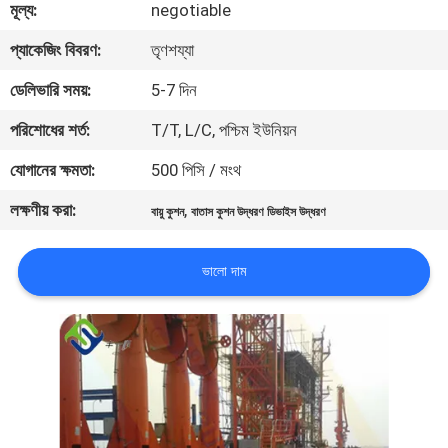
মূল্য:
negotiable
মান
প্যাকেজিং বিবরণ:
তৃণশয্যা
নিয়ন্ত্রণ
ডেলিভারি সময়:
5-7 দিন
পরিশোধের শর্ত:
T/T, L/C, পশ্চিম ইউনিয়ন
যোগাযোগ
যোগানের ক্ষমতা:
500 পিসি / মংথ
করুন
লক্ষণীয় করা:
,
বায়ু কুশন
বাতাস কুশন উদ্ধরণ ডিভাইস উদ্ধরণ
খবর
ভালো দাম
মামলা
সাইট
ম্যাপ