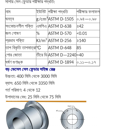
সাপার সেল ফেন্ডার পরীক্ষার পদ্ধতি:
নাম
ইউনিট
পরীক্ষা পদ্ধতি
পরীক্ষার ফলাফল
ঘনত্ব
g/cm³
ASTM D-1505
০.৯৪—০.৯৮
সংকোচনশীল শক্তি
এমপিএ
ASTM D-638
≥42
জল শোষণ
%
ASTM D-570
<0.01
প্রভাব শক্তি
KJ/m²
ASTM D-256
≥140
তাপ বিকৃতি তাপমাত্রা
℃
ASTM D-648
85
শোর জোতা
তীরে ডি
ASTM D—2240
>40
ঘর্ষণ গুণাঙ্ক
ASTM D-1894
০.১১—০.১৭
বড় ভেসেল সেল ফেন্ডার সাইজ রেঞ্জ
উচ্চতা: 400 মিমি থেকে 3000 মিমি
ব্যাস: 650 মিমি থেকে 3350 মিমি
গর্ত পরিমাণ: 4 থেকে 12
উপাদানের বেধ: 25 মিমি থেকে 75 মিমি