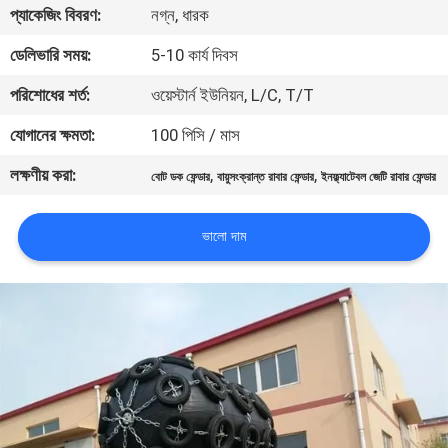
প্যাকেজিং বিবরণ:
নগ্ন, ধারক
মান
ডেলিভারি সময়:
5-10 কার্য দিবস
নিয়ন্ত্রণ
পরিশোধের শর্ত:
ওয়েস্টার্ন ইউনিয়ন, L/C, T/T
যোগানের ক্ষমতা:
100 পিসি / মাস
যোগাযোগ
লক্ষণীয় করা:
,
,
বোট ডক ফেন্ডার
বায়ুসংক্রান্ত রাবার ফেন্ডার
ইনফ্ল্যাটেবল জেটি রাবার ফেন্ডার
করুন
ভালো দাম
খবর
মামলা
সাইট
ম্যাপ