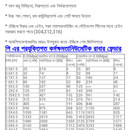
* ভাল বায়ু নিবিড়তা, নিরাপত্তা এবং নির্ভরযোগ্যতা
* উচ্চ শক শোষণ, কম কাউন্টারফোর্স এবং পোর্ট ক্ষমতা উন্নত
* ঐচ্ছিক টায়ার এবং চেইন, গরম গ্যালভানাইজিং বা স্টেইনলেস স্টিলের সাথে চেইন
সরবরাহ করতে পারে (304,312,316)
* অ্যাপ্লিকেশানগুলির আরও উপযুক্ত জন্য ঐচ্ছিক শেষ জিনিসপত্র
পি এর প্রযুক্তিগত কর্মক্ষমতা
নিউমেটিক রাবার
ফেন্ডার
স্পেসিফিকেশন
0.05Mpa(প্রাথমিক চাপ 0.05Mpa)
(প্রাথমিক চাপ 0.08Mpa)
DXL(m)
ওজন (কেজি)
প্রতিক্রিয়া বল (KN)
জিইএ
ওজন
প্রতিক্রিয়া বল (KN)
জিইএ
(কেজে)
(কেজি)
(কেজে)
0.5X1.0
25
674
6
25
85
8
0.6X1.0
32
74
8
32
98
11
0.7X1.5
50
137
17
50
180
24
1.0X1.5
80
182
32
80
239
45
1.0X2.0
100
257
45
125
৩৩৮
63
1.2X2.0
120
297
63
165
390
৮৮
1.35X2.5
165
427
102
226
561
142
1.5X3.0
315
579
153
370
761
214
1.7X3.0
405
৬৩৯
191
436
840
287
2.0X3.5
590
875
308
632
1150
430
2.5X4.0
1050
1381
663
1110
1815
925
2.5X5.5
1333
2019
943
1410
2653
1317
3.0X5.0
1880
2000
1050
2155
2709
1571
3.0X6.0
2160
2488
1312
2470
3292
1888