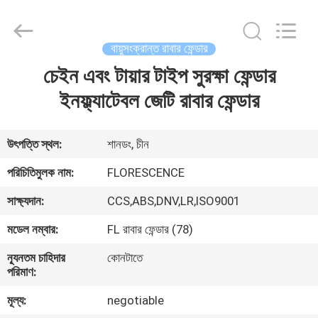
Florescence
Marine
Supply
Co.,
LTD..
বায়ুসংক্রান্ত রাবার ফেন্ডার
All
Rights
চেইন এবং টায়ার টাইপ সুরক্ষা ফেন্ডার
বাড়ি
Reserved.
ইনফ্ল্যাটেবল জেটি রাবার ফেন্ডার
পণ্য
উৎপত্তি স্থল:
শানডং, চীন
ভিডিও
পরিচিতিমুলক নাম:
FLORESCENCE
সাক্ষ্যদান:
CCS,ABS,DNV,LR,ISO9001
আমাদের
মডেল নম্বার:
FL রাবার ফেন্ডার (78)
সম্পর্কে
ন্যূনতম চাহিদার
কোনটাতে
পরিমাণ:
কারখানা
মূল্য:
negotiable
ভ্রমণ