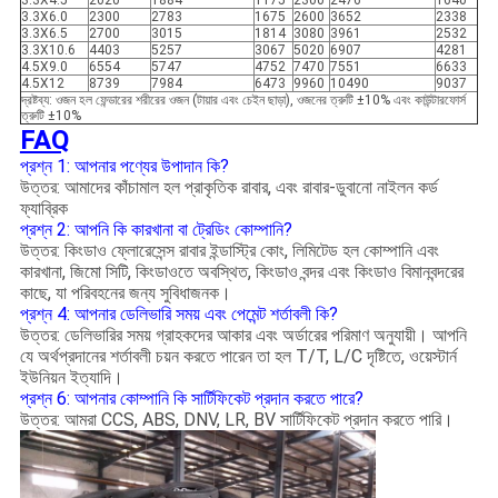
3.3X4.5
2020
1884
1175
2300
2476
1640
3.3X6.0
2300
2783
1675
2600
3652
2338
3.3X6.5
2700
3015
1814
3080
3961
2532
3.3X10.6
4403
5257
3067
5020
6907
4281
4.5X9.0
6554
5747
4752
7470
7551
6633
4.5X12
8739
7984
6473
9960
10490
9037
দ্রষ্টব্য: ওজন হল ফেন্ডারের শরীরের ওজন (টায়ার এবং চেইন ছাড়া), ওজনের ত্রুটি ±10% এবং কাউন্টারফোর্স
ত্রুটি ±10%
FAQ
প্রশ্ন 1: আপনার পণ্যের উপাদান কি?
উত্তর: আমাদের কাঁচামাল হল প্রাকৃতিক রাবার, এবং রাবার-ডুবানো নাইলন কর্ড
ফ্যাব্রিক
প্রশ্ন 2: আপনি কি কারখানা বা ট্রেডিং কোম্পানি?
উত্তর: কিংডাও ফ্লোরেসেন্স রাবার ইন্ডাস্ট্রি কোং, লিমিটেড হল কোম্পানি এবং
কারখানা, জিমো সিটি, কিংডাওতে অবস্থিত, কিংডাও বন্দর এবং কিংডাও বিমানবন্দরের
কাছে, যা পরিবহনের জন্য সুবিধাজনক।
প্রশ্ন 4: আপনার ডেলিভারি সময় এবং পেমেন্ট শর্তাবলী কি?
উত্তর: ডেলিভারির সময় গ্রাহকদের আকার এবং অর্ডারের পরিমাণ অনুযায়ী। আপনি
যে অর্থপ্রদানের শর্তাবলী চয়ন করতে পারেন তা হল T/T, L/C দৃষ্টিতে, ওয়েস্টার্ন
ইউনিয়ন ইত্যাদি।
প্রশ্ন 6: আপনার কোম্পানি কি সার্টিফিকেট প্রদান করতে পারে?
উত্তর: আমরা CCS, ABS, DNV, LR, BV সার্টিফিকেট প্রদান করতে পারি।