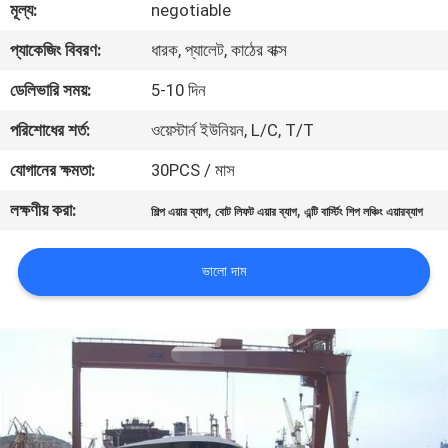
মূল্য:
negotiable
মান
প্যাকেজিং বিবরণ:
ধারক, প্যালেট, কাঠের বাক্স
নিয়ন্ত্রণ
ডেলিভারি সময়:
5-10 দিন
পরিশোধের শর্ত:
ওয়েস্টার্ন ইউনিয়ন, L/C, T/T
যোগাযোগ
যোগানের ক্ষমতা:
30PCS / মাস
করুন
লক্ষণীয় করা:
,
,
শিল্প এয়ার ব্যাগ
বোট লিফট এয়ার ব্যাগ
এন্টি বার্স্টিং শিপ লঞ্চিং এয়ারব্যাগ
খবর
ভালো দাম
মামলা
সাইট
ম্যাপ