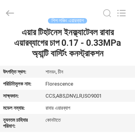
Florescence
Marine
Supply
Co.,
LTD..
শিপ লঞ্চিং এয়ারব্যাগ
All
Rights
এয়ার টিহটনেস ইনফ্ল্যাটেবল রাবার
বাড়ি
Reserved.
এয়ারব্যাগের চাপ 0.17 - 0.33MPa
পণ্য
অ্যান্টি বার্স্টিং কনস্ট্রাকশন
ভিডিও
উৎপত্তি স্থল:
শানডং, চীন
পরিচিতিমুলক নাম:
Florescence
আমাদের
সাক্ষ্যদান:
CCS,ABS,DNV,LR,ISO9001
সম্পর্কে
মডেল নম্বার:
রাবার এয়ারব্যাগ
কারখানা
ন্যূনতম চাহিদার
কোনটাতে
পরিমাণ:
ভ্রমণ