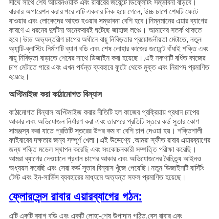
সাথে সাথে শেষ আয়রনওয়ার্ক এবং রাবারের জয়েন্টে ডিফ্লেটিং সম্ভাবনা বাড়বে।
বারবার অপারেশন করার পরে এটি একবার লিক হয়ে গেলে, উচ্চ চাপে শেষটি ফেটে
যাওয়ার এবং লোকেদের আহত হওয়ার সম্ভাবনা বেশি হবে।নিম্নমানের এয়ার ব্যাগের
কারণে এ ধরনের দুর্ঘটনা অনেকবারই ঘটেছে জাহাজ লঞ্চে। আমাদের সতর্ক থাকতে
হবে।উচ্চ অভ্যন্তরীণ চাপের অধীনে বায়ু নিবিড়তার প্রয়োজনীয়তা মেটাতে, নতুন
অ্যান্টি-ব্লাস্টিং নির্মাণটি ব্যাগ বডি এবং শেষ লোহার কাজের জয়েন্টে বাঁধাই শক্তি এবং
বায়ু নিবিড়তা বাড়াতে শেষের সাথে ডিজাইন করা হয়েছে।.এই নকশাটি বর্ধিত কাজের
চাপ মেটাতে পারে এবং এখন পর্যন্ত ব্যবহারে ফুটো থেকে মুক্ত এবং নিরাপদ প্রমাণিত
হয়েছে।
অপ্টিমাইজ করা কাঠামোগত বিন্যাস
কাঠামোগত বিন্যাস অপ্টিমাইজ করার নীতিটি হল কাজের প্রক্রিয়ায় প্রধান চাপের
আকার এবং অভিযোজন নির্ধারণ করা এবং তারপরে প্রতিটি স্তরে কর্ড সুতার কোণ
সামঞ্জস্য করা যাতে প্রতিটি স্তরের উপর কম বা বেশি চাপ দেওয়া হয়। শক্তিশালী
ফাইবারের দক্ষতার জন্য সম্পূর্ণ খেলা।এই উদ্দেশ্যে .আমরা স্ফীত রাবার এয়ারব্যাগের
জন্য শক্তি মডেল স্থাপন করেছি এবং সংকোচনকারী সম্পত্তি পরীক্ষা করেছি।
আমরা ব্যাগের দেওয়ালে প্রধান চাপের আকার এবং অভিযোজনের বৈচিত্র্য আইনও
অধ্যয়ন করেছি এবং সেরা কর্ড সুতার বিন্যাস খুঁজে পেয়েছি।নতুন ডিজাইনটি বার্স্টিং
টেস্ট এবং ইন-সার্ভিস ব্যবহারের মাধ্যমে অত্যন্ত সফল প্রমাণিত হয়েছে।
ফ্লোরসেন্স রাবার এয়ারব্যাগের গঠন:
এটি একটি ব্যাগ বডি এবং একটি লোহা-শেষ উপাদান গঠিত.বেস রাবার এবং