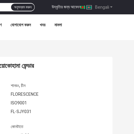
উদ্ধৃতির জন্য আবেদন
|
Bengali
অনুসন্ধান করুন
রণ
যোগাযোগ করুন
খবর
মামলা
য়োকোহামা ফেন্ডার
শানডং, চীন
FLORESCENCE
ISO9001
FL-SJY031
কোনটাতে