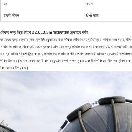
রঙ
কালো
চাকরি জীবন
6-8 বছর
নৌকার জন্য স্লিং টাইপ D2.0L3.5m ইয়োকোহামা ফেন্ডারের বর্ণনা
জাহাজের জন্য ফ্লোরেসেন্স ফ্লোটিং ফেন্ডারের উচ্চ শক্তি শোষণ এবং প্রতিক্রিয়া শক্তি, কম খরচে, দীর্
সাধারণত জাহাজ থেকে জাহাজে, বার্জ এবং ডকিংয়ের জন্য জাহাজ থেকে ঘাটে ব্যবহৃত হয়, যা একটি জাহাজের 
এর স্ব-ভাসমান বৈশিষ্ট্যের কারণে, জাহাজ থেকে জাহাজ পরিচালনার জন্য এই ভাসমান ফেন্ডারটি ডকগুলিত
পরিবর্তিত হয়।তাদের মধ্যে, ভরাট রাবার ফেন্ডার রক্ষণাবেক্ষণ-মুক্ত এবং দীর্ঘ পরিষেবা জীবনের সুবিধার
বিশেষভাবে উপযুক্ত।