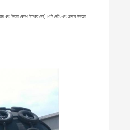
 আরও কঠোর এবং ভিতরে কোনও ইস্পাত নেই)।এটি নেটিং এবং ফেন্ডার উভয়ের