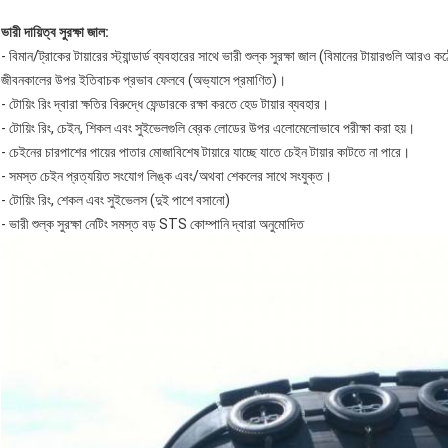
ভারী দায়িত্ব সুরক্ষা জাল:
- বিমান/ট্রাকের টায়ারের স্ট্যান্ডার্ড ব্যবহারের সাথে ভারী শুল্ক সুরক্ষা জাল (বিমানের টায়ারগুলি
জীবনকালের উপর ইতিবাচক প্রভাব ফেলবে (অভ্যাসে প্রমাণিত)।
- টোয়িং রিং দ্বারা ক্ষতির বিরুদ্ধে ফেন্ডারকে রক্ষা করতে হেড টায়ার ব্যবহার।
- টোয়িং রিং, চেইন, শিকল এবং সুইভেলগুলি ব্রেক লোডের উপর এলোমেলোভাবে পরীক্ষা করা হয়।
- চেইনের চারপাশের পায়ের পাতার মোজাবিশেষ টায়ারে যাচ্ছে যাতে চেইন টায়ার কাটতে না পারে।
- সমস্ত চেইন প্রত্যয়িত সংযোগ লিঙ্ক এবং/অথবা শেকলের সাথে সংযুক্ত।
- টোয়িং রিং, শেকল এবং সুইভেলস (দুই পাশে বসানো)
- ভারী শুল্ক সুরক্ষা নেটিং সমস্ত বড় STS কোম্পানি দ্বারা অনুমোদিত