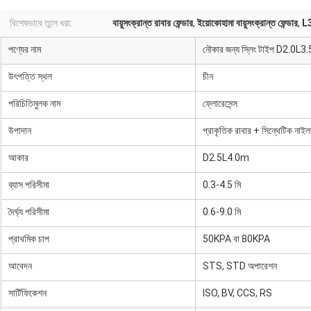
বিশেষভাবে তুলে ধরা:
বায়ুসংক্রান্ত রাবার ফেন্ডার
,
ইয়োকোহামা বায়ুসংক্রান্ত ফেন্ডার
,
L3
পণ্যের নাম
নৌকার জন্য স্লিং টাইপ D2.0L3.
উৎপত্তি স্থল
চীন
পরিচিতিমুলক নাম
ফ্লোরেসেন্স
উপাদান
প্রাকৃতিক রাবার + সিন্থেটিক নাইল
আকার
D2.5L4.0m
ব্যাস পরিসীমা
0.3-4.5 মি
দৈর্ঘ্য পরিসীমা
0.6-9.0 মি
প্রাথমিক চাপ
50KPA বা 80KPA
আবেদন
STS, STD অপারেশন
সার্টিফিকেশন
ISO, BV, CCS, RS