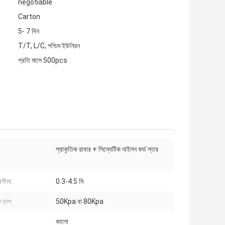
negotiable
Carton
5- 7 দিন
T/T, L/C, পশ্চিম ইউনিয়ন
প্রতি মাসে 500pcs
প্রাকৃতিক রাবার + সিন্থেটিক নাইলন কর্ড স্তর
িসীমা:
0.3-4.5 মি
ক চাপ:
50Kpa বা 80Kpa
কালো