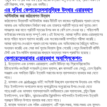
এটি নিরাপদ, দক্ষ, সবুজ এবং নমনীয়।
এর সুবিধা
ফ্লোরেসেন্স
সামুদ্রিক উদ্ধার এয়ারব্যাগ
অপ্টিমাইজ করা কাঠামোগত বিন্যাস
কাঠামোগত বিন্যাসটি অপ্টিমাইজ করার নীতিটি হল কাজের প্রক্রিয়ায় প্রধান চাপের
আকার এবং অভিযোজন নির্ধারণ করা এবং তারপরে প্রতিটি স্তরে কর্ড সুতার কোণ
সামঞ্জস্য করা যাতে প্রতিটি স্তরের উপর কম বা বেশি চাপ দেওয়া হয়। শক্তিশালী
ফাইবারের দক্ষতার জন্য সম্পূর্ণ খেলা।এই উদ্দেশ্যে .আমরা স্ফীত রাবার এয়ারব্যাগের
জন্য শক্তি মডেল স্থাপন করেছি এবং সংকোচনকারী সম্পত্তি পরীক্ষা করেছি।
আমরা ব্যাগের দেওয়ালে প্রধান চাপের আকার এবং অভিযোজনের বৈচিত্র্য আইনও
অধ্যয়ন করেছি এবং সেরা কর্ড সুতার বিন্যাস খুঁজে পেয়েছি।নতুন ডিজাইনটি বার্স্টিং
টেস্ট এবং ইন-সার্ভিস ব্যবহারের মাধ্যমে অত্যন্ত সফল প্রমাণিত হয়েছে।
ফ্লোরেসেন্স
রাবার এয়ারব্যাগ অ্যাপ্লিকেশন:
1. উত্তোলন এবং চলমান এয়ারব্যাগ: এগুলি বিভিন্ন বড় প্রিফেব্রিকেটেড
রিইনফোর্সড-কংক্রিট পণ্যগুলি (যেমন ক্যাসন, বক্স কালভার্ট এবং সেতু), তেল ড্রিলিং
সরঞ্জাম এবং সমন্বিত বিল্ডিং ইত্যাদি সরানোর জন্য ব্যাপকভাবে ব্যবহার করা যেতে
পারে।
2. ভাসমান এবং airbags ভর্তি: সংশ্লিষ্ট উচ্ছ্বাস ধ্বংসাবশেষ উদ্ধার এবং পানির
নিচে ইনস্টলেশন অপারেশন জন্য ক্লায়েন্টদের অনুরোধের উপর দেওয়া যেতে
পারে.ভরাট এবং ভাসমান গ্যাসব্যাগগুলি নমনীয়ভাবে রেক স্যালভেজ, পন্টুন ব্রিজ
ইনস্টলেশন, ডক বিল্ডিং, আন্ডারওয়াটার ট্রান্সমিশন পাইপলাইন ইনস্টলেশন ইত্যাদি
প্রকল্পে বিভিন্ন উপায়ে ব্যবহার করা যেতে পারে।
3. জাহাজ অবতরণ এবং লঞ্চিং এয়ারব্যাগ: এটি শ্রম-সঞ্চয়, সময়-সঞ্চয় এবং মূলধন-