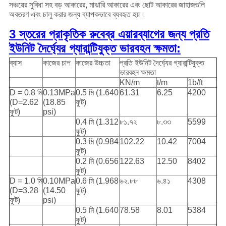
সঞ্চয়ের সুবিধা সহ বড় আকারের, মাঝারি আকারের এবং ছোট আকারের জাহাজগুলি
অবতরণ এবং চালু করার জন্য ব্যাপকভাবে ব্যবহৃত হয়।
3 স্তরের প্রাকৃতিক রুবেব্র এয়ারব্যাগের জন্য প্রতি
ইউনিট দৈর্ঘ্যের গ্যারান্টিযুক্ত ভারবহন ক্ষমতা:
ব্যাস
কাজের চাপ
কাজের উচ্চতা
প্রতি ইউনিট দৈর্ঘ্যের গ্যারান্টিযুক্ত
ভারবহন ক্ষমতা
KN/m
t/m
1b/ft
D = 0.8 মি
0.13MPa
0.5 মি (1.640
61.31
6.25
4200
(D=2.62
(18.85
ফুট)
ফুট)
psi)
0.4 মি (1.312
৮১.৭২
৮.৩৩
5599
ফুট)
0.3 মি (0.984
102.22
10.42
7004
ফুট)
0.2 মি (0.656
122.63
12.50
8402
ফুট)
D = 1.0 মি
0.10MPa
0.6 মি (1.968
৬২.৮৮
৬.৪১
4308
(D=3.28
(14.50
ফুট)
ফুট)
psi)
0.5 মি (1.640
78.58
8.01
5384
ফুট)