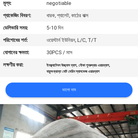
মূল্য:
negotiable
মান
প্যাকেজিং বিবরণ:
ধারক, প্যালেট, কাঠের বাক্স
নিয়ন্ত্রণ
ডেলিভারি সময়:
5-10 দিন
পরিশোধের শর্ত:
ওয়েস্টার্ন ইউনিয়ন, L/C, T/T
যোগাযোগ
যোগানের ক্ষমতা:
30PCS / মাস
করুন
লক্ষণীয় করা:
,
,
ইনফ্ল্যাটেবল উচ্ছ্বাস ব্যাগ
নৌকা পুনরুদ্ধার এয়ারব্যাগ
বায়ুসংক্রান্ত বোট মেরিন স্যালভেজ এয়ারব্যাগ
খবর
ভালো দাম
মামলা
সাইট
ম্যাপ