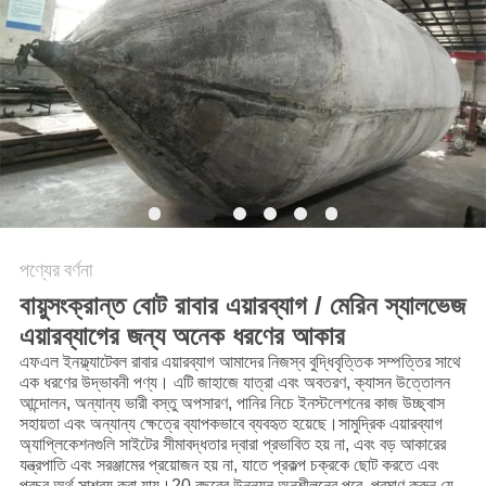
PRIVACY
POLICY
পণ্যের বর্ণনা
বায়ুসংক্রান্ত বোট রাবার এয়ারব্যাগ / মেরিন স্যালভেজ
এয়ারব্যাগের জন্য অনেক ধরণের আকার
এফএল ইনফ্ল্যাটেবল রাবার এয়ারব্যাগ আমাদের নিজস্ব বুদ্ধিবৃত্তিক সম্পত্তির সাথে
এক ধরণের উদ্ভাবনী পণ্য। এটি জাহাজে যাত্রা এবং অবতরণ, ক্যাসন উত্তোলন
আন্দোলন, অন্যান্য ভারী বস্তু অপসারণ, পানির নিচে ইনস্টলেশনের কাজ উচ্ছ্বাস
সহায়তা এবং অন্যান্য ক্ষেত্রে ব্যাপকভাবে ব্যবহৃত হয়েছে।সামুদ্রিক এয়ারব্যাগ
অ্যাপ্লিকেশনগুলি সাইটের সীমাবদ্ধতার দ্বারা প্রভাবিত হয় না, এবং বড় আকারের
যন্ত্রপাতি এবং সরঞ্জামের প্রয়োজন হয় না, যাতে প্রকল্প চক্রকে ছোট করতে এবং
প্রচুর অর্থ সাশ্রয় করা যায়।20 বছরের উন্নয়ন অনুশীলনের পরে, প্রমাণ করুন যে