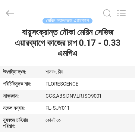
Florescence
Marine
Supply
Co.,
LTD..
মেরিন স্যালভেজ এয়ারব্যাগ
All
Rights
বায়ুসংক্রান্ত নৌকা মেরিন সেভিজ
বাড়ি
Reserved.
এয়ারব্যাগে কাজের চাপ 0.17 - 0.33
পণ্য
এমপিএ
ভিডিও
উৎপত্তি স্থল:
শানডং, চীন
পরিচিতিমুলক নাম:
FLORESCENCE
আমাদের
সাক্ষ্যদান:
CCS,ABS,DNV,LR,ISO9001
সম্পর্কে
মডেল নম্বার:
FL-SJY011
কারখানা
ন্যূনতম চাহিদার
কোনটাতে
পরিমাণ:
ভ্রমণ