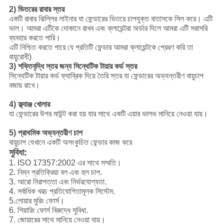
2) ভিতরের রাবার স্তর
একটি রাবার ঝিল্লির লাইনার যা ফেন্ডারের ভিতরে চাপযুক্ত বাতাসকে সিল করে। এটি
ভাল। আমরা এটিকে দোকানে রাখব এবং ক্লায়েন্টরা অর্ডার দিলে আমরা এটি সরাসরি
ব্যবহার করতে পারি।
এটি নিশ্চিত করতে পারে যে প্রতিটি ফেন্ডার আমরা ক্লায়েন্টকে প্রেরণ করি তা
বায়ুরোধী)
3) শক্তিবৃদ্ধি স্তর জন্য সিন্থেটিক টায়ার কর্ড স্তর
সিন্থেটিক টায়ার কর্ড ফ্যাব্রিক দিয়ে তৈরি স্তর যা ফেন্ডারের অভ্যন্তরীণ বায়ুচাপ
বজায় রাখে।
4) ফ্ল্যাঞ্জ খোলার
যা ফেন্ডারের উপর মাউন্ট করা হয় যার সাথে একটি এয়ার ভালভ মানিয়ে নেওয়া যায়।
5) প্রাথমিক অভ্যন্তরীণ চাপ
বায়ুচাপ যেখানে একটি অসংকুচিত ফেন্ডার কাজ করে
সুবিধা:
1. ISO 17357:2002 এর সাথে সম্মতি।
2. নিম্ন প্রতিক্রিয়া বল এবং হুল চাপ.
3. আরো নিরাপত্তা এবং নির্ভরযোগ্যতা.
4. সর্বাধিক খরচ প্রতিযোগিতামূলক সিস্টেম.
5.লোয়ার মুরিং ফোর্স।
6. শিয়ারিং ফোর্স বিরুদ্ধে সুবিধা.
7. জোয়ারের সাথে মানিয়ে নেওয়া যায়।