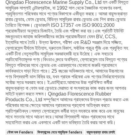
Qingdao Florescence Marine Supply Co., Ltd হল একটি বিস্তৃত
সামুদ্রিক সাপ্লাই এন্টারপ্রাইজ, যা 1992 সাল থেকে বৈজ্ঞানিক গবেষণার নকশা,
প্রযুক্তিগত পরিষেবার সাথে পণ্যের বিকাশকে একীভূত করছে। আমরা বায়ুসংক্রান্ত
রাবার ফেন্ডার, ফোম ফেন্ডার, বিভিন্ন সামুদ্রিক রাবার ফেন্ডার এবং শিপ রাবার ফেন্ডার
তৈরিতে বিশেষজ্ঞ। ফেন্ডারগুলি ISO 17357 এবং ISO 9001:2000
প্রয়োজনীয়তা অনুসারে ডিজাইন, তৈরি এবং পরীক্ষা করা হয়।এবং প্রতিটি ইউনিট
মজবুতভাবে জাহাজ জরিপকারীদের কঠোর প্রয়োজনীয়তা যেমন BV, CCS,
ইত্যাদির সাথে তৈরি। উন্নত উত্পাদন, পরীক্ষা এবং R&D সরঞ্জাম দিয়ে সজ্জিত,
ফ্লোরেসেন্স দীর্ঘতম ইতিহাস, দ্রুততম বিকাশ, সর্বাধিক প্রচুর পুঁজি এবং প্রযুক্তি সহ
একটি চীনা নেতৃস্থানীয় সামুদ্রিক সরবরাহকারী হয়ে উঠেছে। এবং সবচেয়ে
প্রতিযোগিতামূলক পণ্য।কিংডাও বন্দরে অবস্থিত, ফ্লোরেসেন্স তার বিস্তৃত পণ্যের
বিস্তৃত পরিসরের সাথে ফেন্ডার এবং এয়ারব্যাগের যেকোনো জরুরি প্রয়োজনে
কার্যকরভাবে সাড়া দিতে পারে। 25 বছরের অভিজ্ঞতার সাথে, আমাদের উচ্চমানের
পণ্য বিশ্বব্যাপী ভাল বিক্রি হয়, যখন গ্রাহক পরিষেবা এবং পণ্যের নির্ভরযোগ্যতার
সর্বোচ্চ স্তর সরবরাহ করে। ইণ্ডাস্ট্রিতে.আমাদের উচ্চ প্রশিক্ষিত কর্মীরা
বায়ুসংক্রান্ত বা ফোম ভরা ফেন্ডারে মেরামত বা সংস্কারের কাজ করার জন্য আপনার
সাইটে ভ্রমণ করতে সক্ষম। Qingdao Florescence Rubber
Products Co., Ltd সম্পূর্ণরূপে আমাদের গ্রাহকদের উন্নয়ন প্রচার করতে এবং
পরিষেবার মানের ক্ষেত্রে আমাদের গ্রাহকদের প্রত্যাশা অতিক্রম করতে
প্রতিশ্রুতিবদ্ধ।সমস্ত ফ্লোরেসেন্স কর্মীরা যত্ন সহকারে কাজ করে এবং মানুষের
সাথে সততার সাথে আচরণ করে।আমরা বিশ্বব্যাপী আরও গ্রাহকদের সাথে
সহযোগিতা করার এবং একসাথে একটি ভাল ভবিষ্যত তৈরি করার আশা করি।
নৌকা ডক Fenders
ফিনল্যান্ডের মেয়ে সামুদ্রিক fenders
বায়ুসংক্রান্ত রাবার ঢালাই