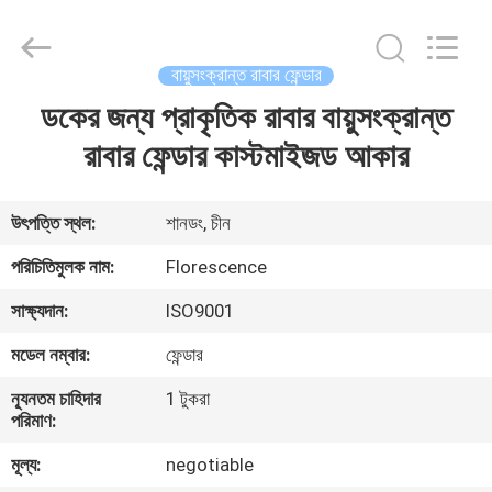
Florescence
Marine
Supply
Co.,
LTD..
বায়ুসংক্রান্ত রাবার ফেন্ডার
All
Rights
ডকের জন্য প্রাকৃতিক রাবার বায়ুসংক্রান্ত
বাড়ি
Reserved.
রাবার ফেন্ডার কাস্টমাইজড আকার
পণ্য
উৎপত্তি স্থল:
শানডং, চীন
ভিডিও
পরিচিতিমুলক নাম:
Florescence
সাক্ষ্যদান:
ISO9001
আমাদের
মডেল নম্বার:
ফেন্ডার
সম্পর্কে
ন্যূনতম চাহিদার
1 টুকরা
পরিমাণ:
কারখানা
মূল্য:
negotiable
ভ্রমণ