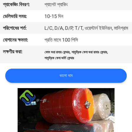
প্যাকেজিং বিবরণ:
প্যালেট প্যাকিং
মান
ডেলিভারি সময়:
10-15 দিন
নিয়ন্ত্রণ
পরিশোধের শর্ত:
L/C, D/A, D/P, T/T, ওয়েস্টার্ন ইউনিয়ন, মানিগ্রাম
যোগানের ক্ষমতা:
প্রতি মাসে 100 পিসি
যোগাযোগ
লক্ষণীয় করা:
,
,
ফোম ভরা রাবার ফেন্ডার
সামুদ্রিক ফেনা ভরা রাবার ফেন্ডার
করুন
সামুদ্রিক ফেনা ভর্তি ফেন্ডার
খবর
ভালো দাম
মামলা
সাইট
ম্যাপ