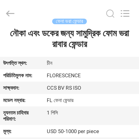
Florescence
Marine
Supply
Co.,
LTD..
ফেনা ভরা ফেন্ডার
All
Rights
নৌকা এবং ডকের জন্য সামুদ্রিক ফোম ভরা
বাড়ি
Reserved.
রাবার ফেন্ডার
পণ্য
উৎপত্তি স্থল:
চীন
ভিডিও
পরিচিতিমুলক নাম:
FLORESCENCE
সাক্ষ্যদান:
CCS BV RS ISO
আমাদের
মডেল নম্বার:
FL ফেনা ফেন্ডার
সম্পর্কে
ন্যূনতম চাহিদার
1 পিসি
পরিমাণ:
কারখানা
মূল্য:
USD 50-1000 per piece
ভ্রমণ