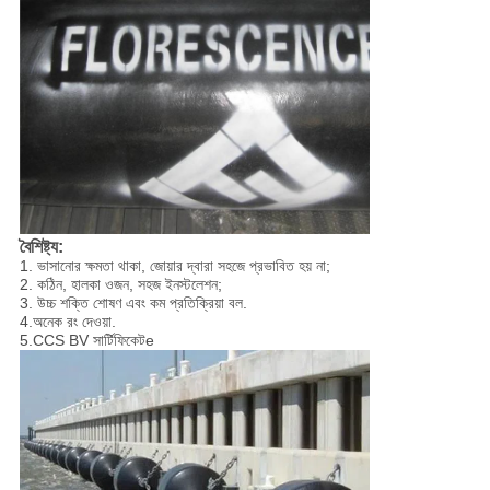
বৈশিষ্ট্য:
1. ভাসানোর ক্ষমতা থাকা, জোয়ার দ্বারা সহজে প্রভাবিত হয় না;
2. কঠিন, হালকা ওজন, সহজ ইনস্টলেশন;
3. উচ্চ শক্তি শোষণ এবং কম প্রতিক্রিয়া বল.
4.অনেক রং দেওয়া.
5.CCS BV সার্টিফিকেট
e